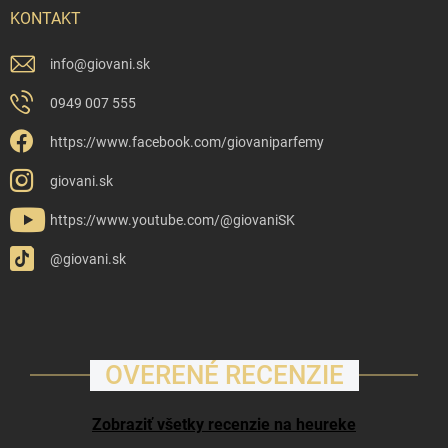
KONTAKT
info
@
giovani.sk
0949 007 555
https://www.facebook.com/giovaniparfemy
giovani.sk
https://www.youtube.com/@giovaniSK
@giovani.sk
OVERENÉ RECENZIE
Zobraziť všetky recenzie na heureke