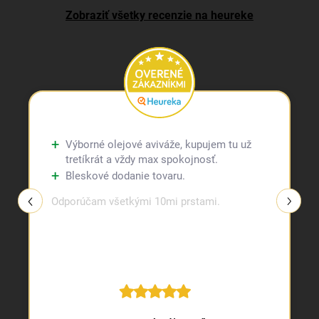
Zobraziť všetky recenzie na heureke
Výborné olejové aviváže, kupujem tu už
tretíkrát a vždy max spokojnosť.
Bleskové dodanie tovaru.
Odporúčam všetkými 10mi prstami.