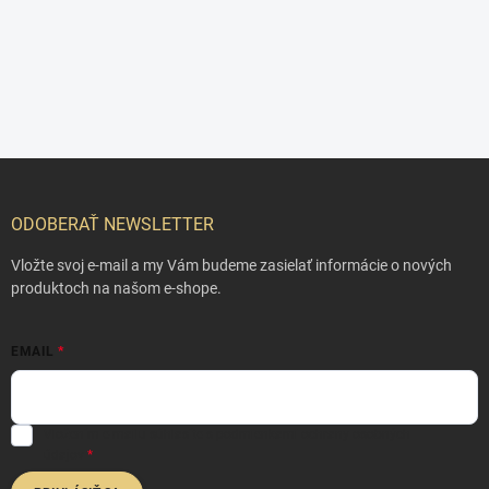
Z
á
p
ODOBERAŤ NEWSLETTER
ä
t
Vložte svoj e-mail a my Vám budeme zasielať informácie o nových
i
produktoch na našom e-shope.
e
EMAIL
Vložením e-mailu súhlasíte s
podmienkami ochrany osobných
údajov