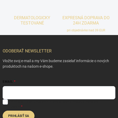
DERMATOLOGICKY
EXPRESNÁ DOPRAVA DO
TESTOVANÉ
24H ZDARMA
pri objednávke nad 39 EUR
Z
á
p
ODOBERAŤ NEWSLETTER
ä
t
Vložte svoj e-mail a my Vám budeme zasielať informácie o nových
i
produktoch na našom e-shope.
e
EMAIL
Vložením e-mailu súhlasíte s
podmienkami ochrany osobných
údajov
PRIHLÁSIŤ SA