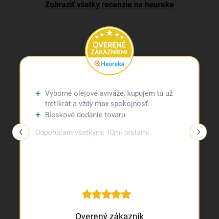
Zobraziť všetky recenzie na heureke
Výborné olejové aviváže, kupujem tu už
tretíkrát a vždy max spokojnosť.
Bleskové dodanie tovaru.
Odporúčam všetkými 10mi prstami.
Overený zákazník