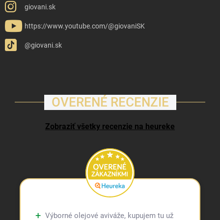
giovani.sk
https://www.youtube.com/@giovaniSK
@giovani.sk
OVERENÉ RECENZIE
Zobraziť všetky recenzie na heureke
Výborné olejové aviváže, kupujem tu už