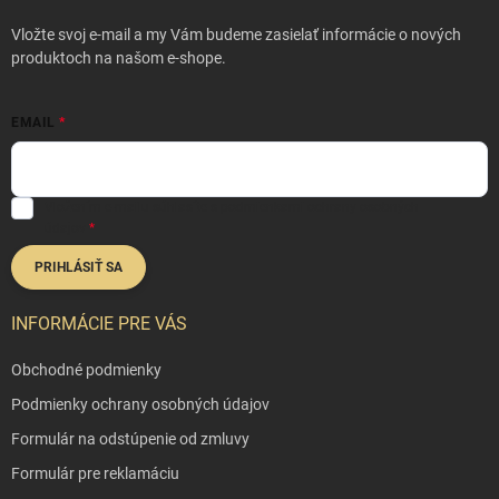
ä
t
Vložte svoj e-mail a my Vám budeme zasielať informácie o nových
i
produktoch na našom e-shope.
e
EMAIL
Vložením e-mailu súhlasíte s
podmienkami ochrany osobných
údajov
PRIHLÁSIŤ SA
INFORMÁCIE PRE VÁS
Obchodné podmienky
Podmienky ochrany osobných údajov
Formulár na odstúpenie od zmluvy
Formulár pre reklamáciu