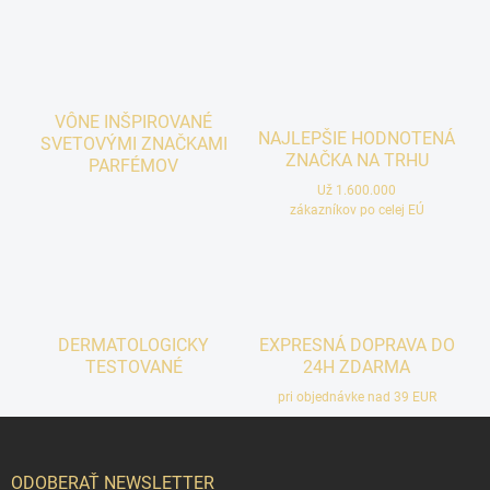
VÔNE INŠPIROVANÉ
NAJLEPŠIE HODNOTENÁ
SVETOVÝMI ZNAČKAMI
ZNAČKA NA TRHU
PARFÉMOV
Už 1.600.000
zákazníkov po celej EÚ
DERMATOLOGICKY
EXPRESNÁ DOPRAVA DO
TESTOVANÉ
24H ZDARMA
pri objednávke nad 39 EUR
Z
á
p
ODOBERAŤ NEWSLETTER