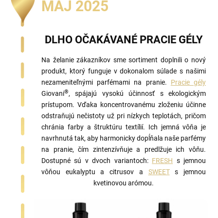
MÁJ 2025
DLHO OČAKÁVANÉ PRACIE GÉLY
Na želanie zákazníkov sme sortiment doplnili o nový
produkt, ktorý funguje v dokonalom súlade s našimi
nezameniteľnými parfémami na pranie.
Pracie gély
®
Giovani
, spájajú vysokú účinnosť s ekologickým
prístupom. Vďaka koncentrovanému zloženiu účinne
odstraňujú nečistoty už pri nízkych teplotách, pričom
chránia farby a štruktúru textílií. Ich jemná vôňa je
navrhnutá tak, aby harmonicky dopĺňala naše parfémy
na pranie, čím zintenzívňuje a predlžuje ich vôňu.
Dostupné sú v dvoch variantoch:
FRESH
s jemnou
vôňou eukalyptu a citrusov a
SWEET
s jemnou
kvetinovou arómou.