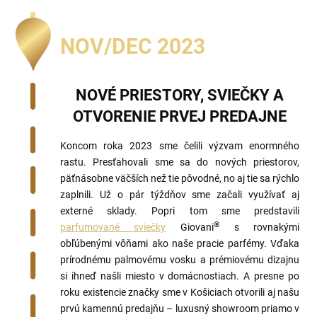
NOV/DEC 2023
NOVÉ PRIESTORY, SVIEČKY A
OTVORENIE PRVEJ PREDAJNE
Koncom roka 2023 sme čelili výzvam enormného
rastu. Presťahovali sme sa do nových priestorov,
päťnásobne väčších než tie pôvodné, no aj tie sa rýchlo
zaplnili. Už o pár týždňov sme začali využívať aj
externé sklady. Popri tom sme predstavili
®
parfumované sviečky
Giovani
s rovnakými
obľúbenými vôňami ako naše pracie parfémy. Vďaka
prírodnému palmovému vosku a prémiovému dizajnu
si ihneď našli miesto v domácnostiach. A presne po
roku existencie značky sme v Košiciach otvorili aj našu
prvú kamennú predajňu – luxusný showroom priamo v