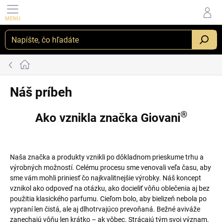
Prejsť
na
obsah
_
Domov
Náš príbeh
®
Ako vznikla značka Giovani
Naša značka a produkty vznikli po dôkladnom prieskume trhu a
výrobných možností. Celému procesu sme venovali veľa času, aby
sme vám mohli priniesť čo najkvalitnejšie výrobky. Náš koncept
vznikol ako odpoveď na otázku, ako docieliť vôňu oblečenia aj bez
použitia klasického parfumu. Cieľom bolo, aby bielizeň nebola po
vypraní len čistá, ale aj dlhotrvajúco prevoňaná. Bežné aviváže
zanechajú vôňu len krátko – ak vôbec. Strácajú tým svoj význam.