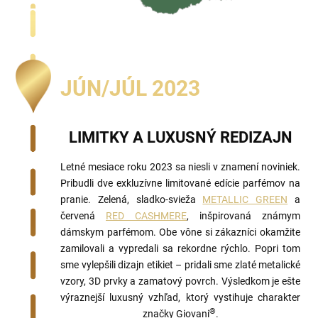
JÚN/JÚL 2023
LIMITKY A LUXUSNÝ REDIZAJN
Letné mesiace roku 2023 sa niesli v znamení noviniek.
Pribudli dve exkluzívne limitované edície parfémov na
pranie. Zelená, sladko-svieža
METALLIC GREEN
a
červená
RED CASHMERE
, inšpirovaná známym
dámskym parfémom. Obe vône si zákazníci okamžite
zamilovali a vypredali sa rekordne rýchlo. Popri tom
sme vylepšili dizajn etikiet – pridali sme zlaté metalické
vzory, 3D prvky a zamatový povrch. Výsledkom je ešte
výraznejší luxusný vzhľad, ktorý vystihuje charakter
®
značky Giovani
.