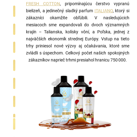
FRESH COTTON
, pripomínajúcu čerstvo vypranú
bielizeň, a jedinečný sladký parfum
ITALIANO
, ktorý si
zákazníci okamžite obľúbili. V nasledujúcich
mesiacoch sme expandovali do dvoch významných
krajín – Talianska, kolísky vôní, a Poľska, jednej z
najväčších ekonomík strednej Európy. Vstup na tieto
trhy priniesol nové výzvy aj očakávania, ktoré sme
zvládli s úspechom. Celkový počet našich spokojných
zákazníkov naprieč trhmi presiahol hranicu 750 000.