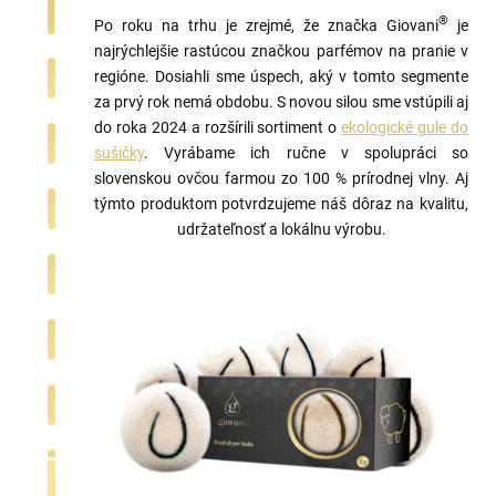
®
Po roku na trhu je zrejmé, že značka Giovani
je
najrýchlejšie rastúcou značkou parfémov na pranie v
regióne. Dosiahli sme úspech, aký v tomto segmente
za prvý rok nemá obdobu. S novou silou sme vstúpili aj
do roka 2024 a rozšírili sortiment o
ekologické gule do
sušičky
. Vyrábame ich ručne v spolupráci so
slovenskou ovčou farmou zo 100 % prírodnej vlny. Aj
týmto produktom potvrdzujeme náš dôraz na kvalitu,
udržateľnosť a lokálnu výrobu.