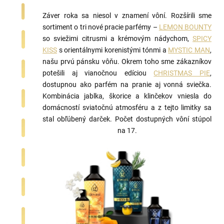
Záver roka sa niesol v znamení vôní. Rozšírili sme
sortiment o tri nové pracie parfémy –
LEMON BOUNTY
so sviežimi citrusmi a krémovým nádychom,
SPICY
KISS
s orientálnymi korenistými tónmi a
MYSTIC MAN
,
našu prvú pánsku vôňu. Okrem toho sme zákazníkov
potešili aj vianočnou edíciou
CHRISTMAS PIE
,
dostupnou ako parfém na pranie aj vonná sviečka.
Kombinácia jablka, škorice a klinčekov vniesla do
domácností sviatočnú atmosféru a z tejto limitky sa
stal obľúbený darček. Počet dostupných vôní stúpol
na 17.