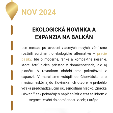
NOV 2024
EKOLOGICKÁ NOVINKA A
EXPANZIA NA BALKÁN
Len mesiac po uvedení viacerých nových vôní sme
rozšírili sortiment o ekologickú alternatívu –
pracie
pásiky
. Ide o moderné, ľahké a kompaktné riešenie,
ktoré šetrí nielen priestor v domácnostiach, ale aj
planétu. V rovnakom období sme pokračovali v
expanzii. V marci sme vstúpili do Chorvátska a o
mesiac neskôr aj do Slovinska. Ich otvorenie prebehlo
vďaka predchádzajúcim skúsenostiam hladko. Značka
®
Giovani
tak pokračuje v napĺňaní vízie stať sa lídrom v
segmente vôní do domácnosti v celej Európe.