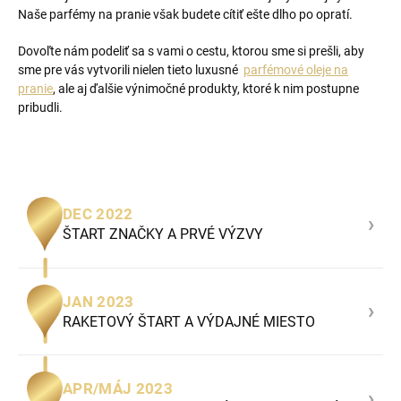
Naše parfémy na pranie však budete cítiť ešte dlho po opratí.
Dovoľte nám podeliť sa s vami o cestu, ktorou sme si prešli, aby
sme pre vás vytvorili nielen tieto luxusné
parfémové oleje na
pranie
, ale aj ďalšie výnimočné produkty, ktoré k nim postupne
pribudli.
DEC 2022
›
ŠTART ZNAČKY A PRVÉ VÝZVY
JAN 2023
›
RAKETOVÝ ŠTART A VÝDAJNÉ MIESTO
APR/MÁJ 2023
›