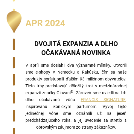
APR 2024
DVOJITÁ EXPANZIA A DLHO
OČAKÁVANÁ NOVINKA
V apríli sme dosiahli dva významné míľniky. Otvorili
sme e-shopy v Nemecku a Rakúsku, čím sa naše
produkty sprístupnili ďalším 93 miliónom obyvateľov.
Tieto trhy predstavujú dôležitý krok v medzinárodnej
®
expanzii značky Giovani
. Zároveň sme uviedli na trh
dlho očakávanú vôňu
FRANCIS SIGNATURE
,
inšpirovanú ikonickým parfumom. Vývoj tejto
jedinečnej vône sme oznámili už na jeseň
predchádzajúceho roka, a jej uvedenie sa stretlo s
obrovským záujmom zo strany zákazníkov.