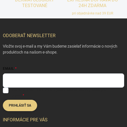
TESTOVANÉ
24H ZDARMA
pri objednávke nad 39 EUR
Z
á
p
ODOBERAŤ NEWSLETTER
ä
t
Vložte svoj e-mail a my Vám budeme zasielať informácie o nových
i
produktoch na našom e-shope.
e
EMAIL
Vložením e-mailu súhlasíte s
podmienkami ochrany osobných
údajov
PRIHLÁSIŤ SA
INFORMÁCIE PRE VÁS