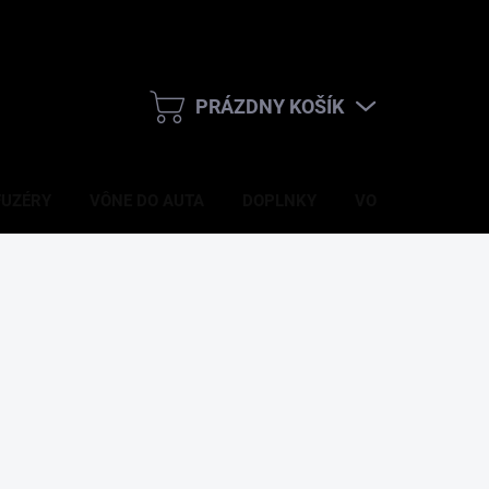
PRÁZDNY KOŠÍK
NÁKUPNÝ
KOŠÍK
FUZÉRY
VÔNE DO AUTA
DOPLNKY
VONNÉ SVIEČKY