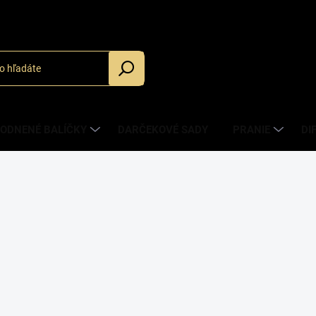
_
ODNENÉ BALÍČKY
DARČEKOVÉ SADY
PRANIE
DI