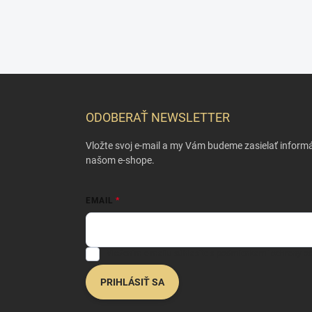
Z
á
p
ODOBERAŤ NEWSLETTER
ä
t
Vložte svoj e-mail a my Vám budeme zasielať inform
i
našom e-shope.
e
EMAIL
Vložením e-mailu súhlasíte s
podmienkami ochrany o
PRIHLÁSIŤ SA