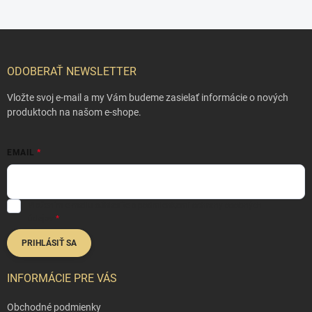
Z
á
p
ODOBERAŤ NEWSLETTER
ä
t
Vložte svoj e-mail a my Vám budeme zasielať informácie o nových
i
produktoch na našom e-shope.
e
EMAIL
Vložením e-mailu súhlasíte s
podmienkami ochrany osobných
údajov
PRIHLÁSIŤ SA
INFORMÁCIE PRE VÁS
Obchodné podmienky