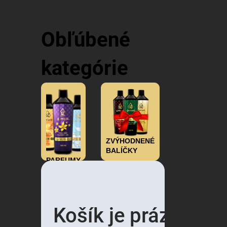
Obľúbené
kategórie
ZVÝHODNENÉ
BALÍČKY
PARFUMY
PARFUMY
NA
PRANIE
Košík je prázdny a