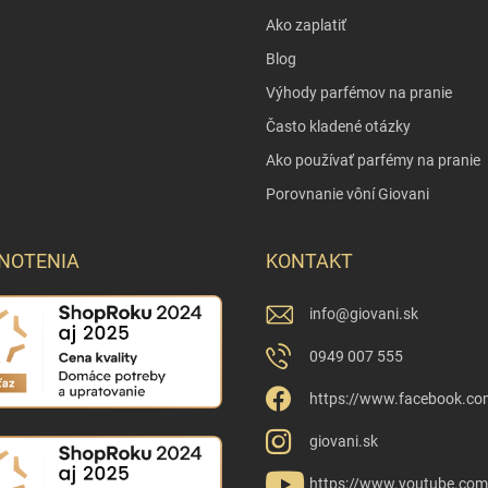
Ako zaplatiť
Blog
Výhody parfémov na pranie
Často kladené otázky
Ako používať parfémy na pranie
Porovnanie vôní Giovani
NOTENIA
KONTAKT
info
@
giovani.sk
0949 007 555
https://www.facebook.co
giovani.sk
https://www.youtube.co