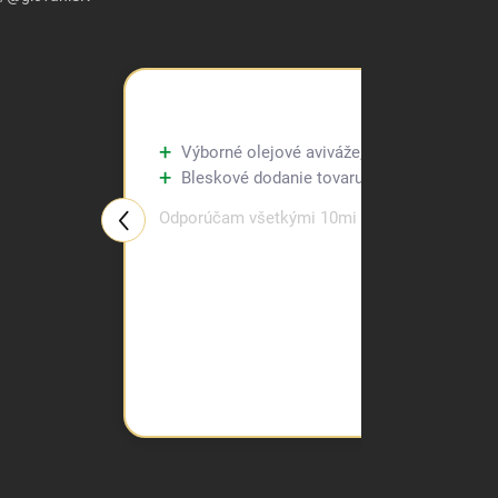
Výborné olejové aviváže, kupujem tu už tre
Bleskové dodanie tovaru.
Odporúčam všetkými 10mi prstami.