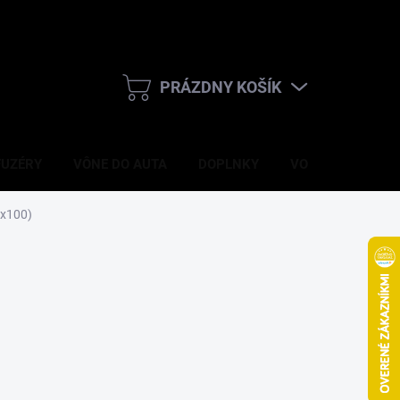
PRÁZDNY KOŠÍK
NÁKUPNÝ
KOŠÍK
FUZÉRY
VÔNE DO AUTA
DOPLNKY
VONNÉ SVIEČKY
3x100)