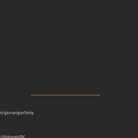
m/giovaniparfemy
m/@giovaniSK