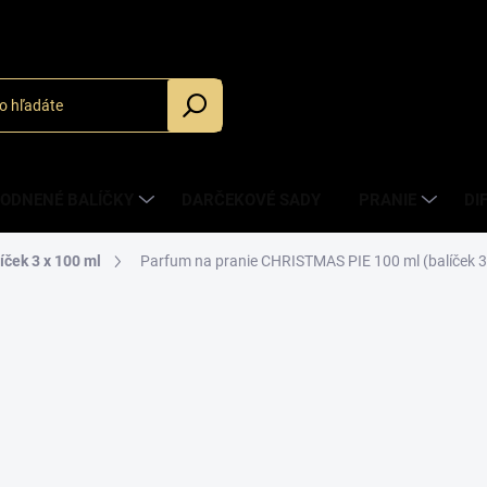
_
ODNENÉ BALÍČKY
DARČEKOVÉ SADY
PRANIE
DI
íček 3 x 100 ml
Parfum na pranie CHRISTMAS PIE 100 ml (balíček 