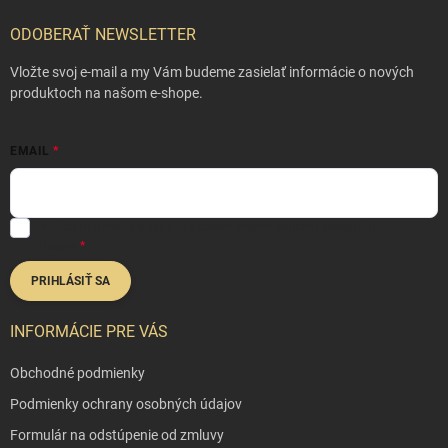
á
p
ODOBERAŤ NEWSLETTER
ä
t
Vložte svoj e-mail a my Vám budeme zasielať informácie o nových
i
produktoch na našom e-shope.
e
EMAIL
Vložením e-mailu súhlasíte s
podmienkami ochrany osobných
údajov
PRIHLÁSIŤ SA
INFORMÁCIE PRE VÁS
Obchodné podmienky
Podmienky ochrany osobných údajov
Formulár na odstúpenie od zmluvy