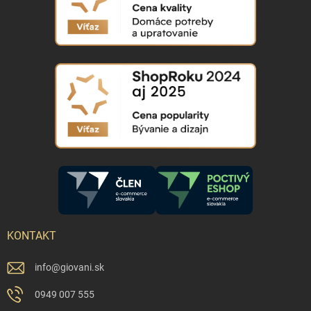
KONTAKT
info
@
giovani.sk
0949 007 555