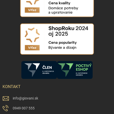
KONTAKT
info
@
giovani.sk
0949 007 555