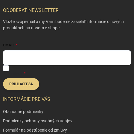
á
p
ODOBERAŤ NEWSLETTER
ä
t
Vložte svoj e-mail a my Vám budeme zasielať informácie o nových
i
produktoch na našom e-shope.
e
EMAIL
Vložením e-mailu súhlasíte s
podmienkami ochrany osobných
údajov
PRIHLÁSIŤ SA
INFORMÁCIE PRE VÁS
Obchodné podmienky
Podmienky ochrany osobných údajov
Formulár na odstúpenie od zmluvy