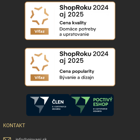
KONTAKT
info
@
giovani.sk