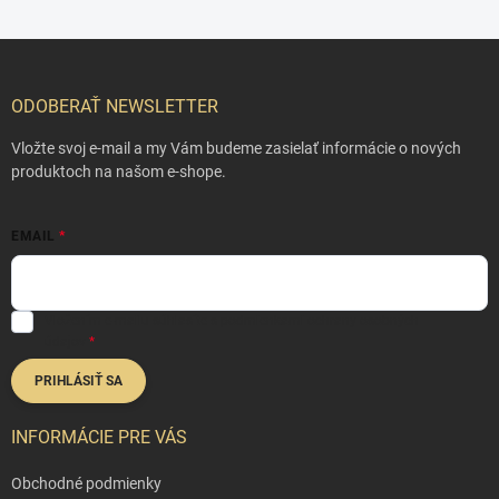
Z
á
p
ODOBERAŤ NEWSLETTER
ä
t
Vložte svoj e-mail a my Vám budeme zasielať informácie o nových
i
produktoch na našom e-shope.
e
EMAIL
Vložením e-mailu súhlasíte s
podmienkami ochrany osobných
údajov
PRIHLÁSIŤ SA
INFORMÁCIE PRE VÁS
Obchodné podmienky