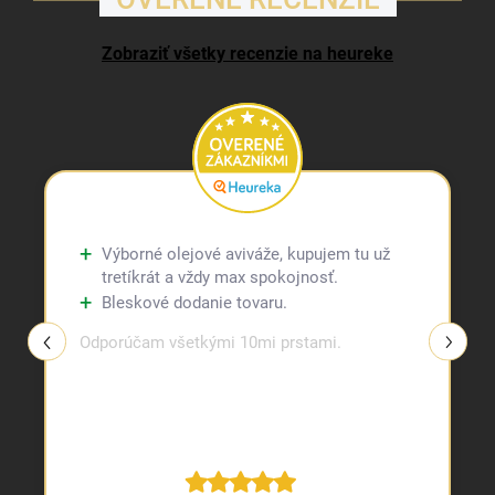
Zobraziť všetky recenzie na heureke
Výborné olejové aviváže, kupujem tu už
tretíkrát a vždy max spokojnosť.
Bleskové dodanie tovaru.
Odporúčam všetkými 10mi prstami.