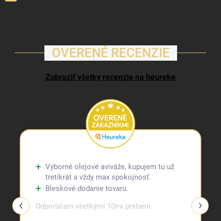
OVERENÉ RECENZIE
Zobraziť všetky recenzie na heureke
Výborné olejové aviváže, kupujem tu už
tretíkrát a vždy max spokojnosť.
Bleskové dodanie tovaru.
Odporúčam všetkými 10mi prstami.