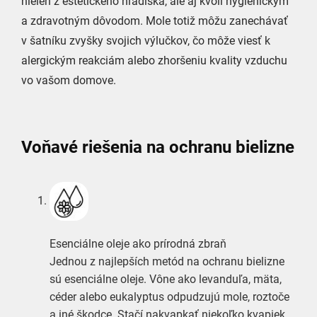
nielen z estetického hľadiska, ale aj kvôli hygienickým
a zdravotným dôvodom. Mole totiž môžu zanechávať
v šatníku zvyšky svojich výlučkov, čo môže viesť k
alergickým reakciám alebo zhoršeniu kvality vzduchu
vo vašom domove.
Voňavé riešenia na ochranu bielizne
Esenciálne oleje ako prírodná zbraň
Jednou z najlepších metód na ochranu bielizne
sú esenciálne oleje. Vône ako levanduľa, mäta,
céder alebo eukalyptus odpudzujú mole, roztoče
a iné škodce. Stačí nakvapkať niekoľko kvapiek