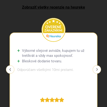
Zobraziť všetky recenzie na heureke
Výborné olejové aviváže, kupujem tu už
tretíkrát a vždy max spokojnosť.
Bleskové dodanie tovaru.
Odporúčam všetkými 10mi prstami.