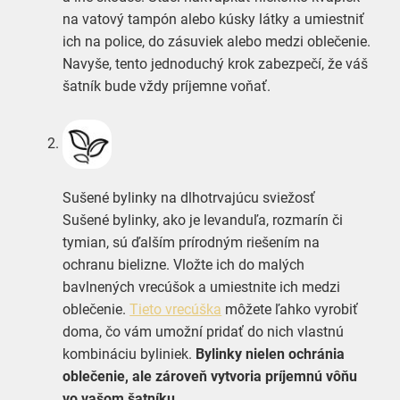
na vatový tampón alebo kúsky látky a umiestniť
ich na police, do zásuviek alebo medzi oblečenie.
Navyše, tento jednoduchý krok zabezpečí, že váš
šatník bude vždy príjemne voňať.
Sušené bylinky na dlhotrvajúcu sviežosť
Sušené bylinky, ako je levanduľa, rozmarín či
tymian, sú ďalším prírodným riešením na
ochranu bielizne. Vložte ich do malých
bavlnených vrecúšok a umiestnite ich medzi
oblečenie.
Tieto vrecúška
môžete ľahko vyrobiť
doma, čo vám umožní pridať do nich vlastnú
kombináciu byliniek.
Bylinky nielen ochránia
oblečenie, ale zároveň vytvoria príjemnú vôňu
vo vašom šatníku.