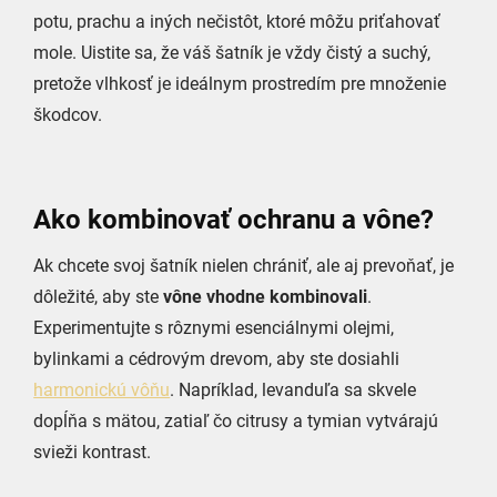
potu, prachu a iných nečistôt, ktoré môžu priťahovať
mole. Uistite sa, že váš šatník je vždy čistý a suchý,
pretože vlhkosť je ideálnym prostredím pre množenie
škodcov.
Ako kombinovať ochranu a vône?
Ak chcete svoj šatník nielen chrániť, ale aj prevoňať, je
dôležité, aby ste
vône vhodne kombinovali
.
Experimentujte s rôznymi esenciálnymi olejmi,
bylinkami a cédrovým drevom, aby ste dosiahli
harmonickú vôňu
. Napríklad, levanduľa sa skvele
dopĺňa s mätou, zatiaľ čo citrusy a tymian vytvárajú
svieži kontrast.