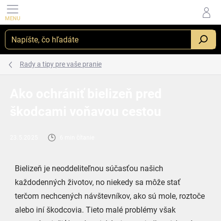
Prejsť
na
obsah
_
Rady a tipy pre vaše pranie
Ako ochrániť bielizeň pred
škodcami voňavou cestou
23.5.2025
6 min čítanie
Bielizeň je neoddeliteľnou súčasťou našich
každodenných životov, no niekedy sa môže stať
terčom nechcených návštevníkov, ako sú mole, roztoče
alebo iní škodcovia. Tieto malé problémy však