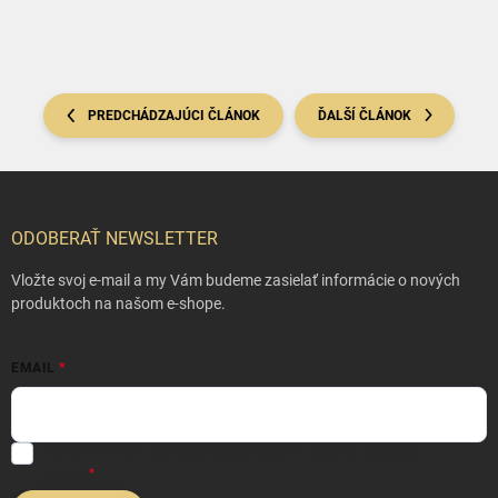
PREDCHÁDZAJÚCI ČLÁNOK
ĎALŠÍ ČLÁNOK
Z
á
p
ODOBERAŤ NEWSLETTER
ä
t
Vložte svoj e-mail a my Vám budeme zasielať informácie o nových
i
produktoch na našom e-shope.
e
EMAIL
Vložením e-mailu súhlasíte s
podmienkami ochrany osobných
údajov