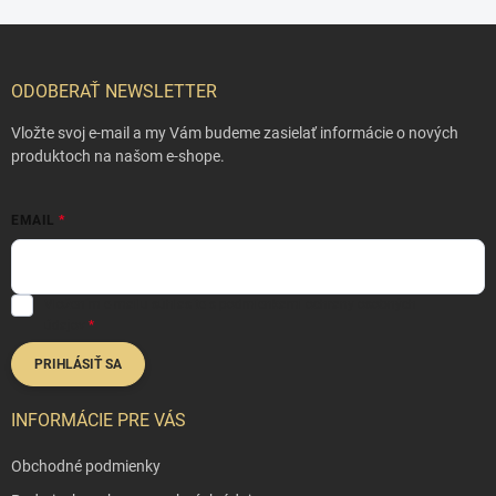
Z
á
p
ODOBERAŤ NEWSLETTER
ä
t
Vložte svoj e-mail a my Vám budeme zasielať informácie o nových
i
produktoch na našom e-shope.
e
EMAIL
Vložením e-mailu súhlasíte s
podmienkami ochrany osobných
údajov
PRIHLÁSIŤ SA
INFORMÁCIE PRE VÁS
Obchodné podmienky