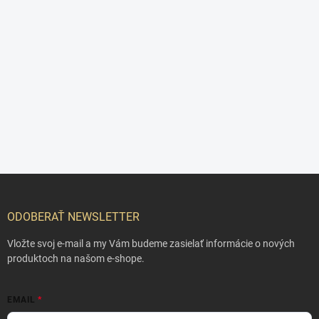
Z
á
p
ODOBERAŤ NEWSLETTER
ä
t
Vložte svoj e-mail a my Vám budeme zasielať informácie o nových
i
produktoch na našom e-shope.
e
EMAIL