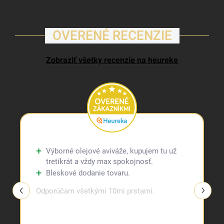
OVERENÉ RECENZIE
Zobraziť všetky recenzie na heureke
Výborné olejové aviváže, kupujem tu už
tretíkrát a vždy max spokojnosť.
Bleskové dodanie tovaru.
Odporúčam všetkými 10mi prstami.