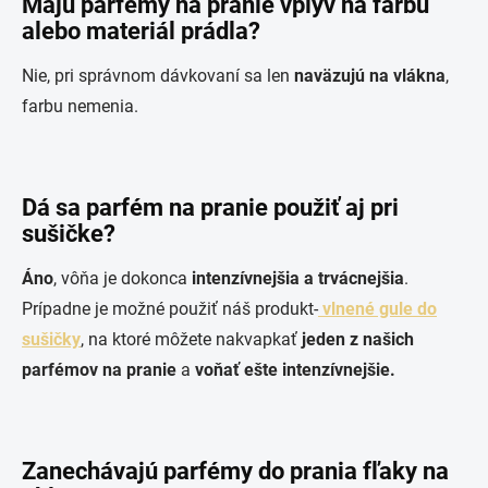
Majú parfémy na pranie vplyv na farbu
alebo materiál prádla?
Nie, pri správnom dávkovaní sa len
naväzujú na vlákna
,
farbu nemenia.
Dá sa parfém na pranie použiť aj pri
sušičke?
Áno
, vôňa je dokonca
intenzívnejšia a trvácnejšia
.
Prípadne je možné použiť náš produkt-
vlnené gule do
sušičky
, na ktoré môžete nakvapkať
jeden z našich
parfémov na pranie
a
voňať ešte intenzívnejšie.
Zanechávajú parfémy do prania fľaky na