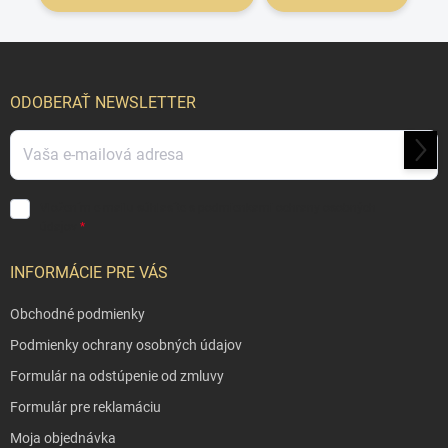
Z
á
p
ODOBERAŤ NEWSLETTER
ä
t
PRIH
i
SA
e
Vložením e-mailu súhlasíte s
podmienkami ochrany osobných
údajov
INFORMÁCIE PRE VÁS
Obchodné podmienky
Podmienky ochrany osobných údajov
Formulár na odstúpenie od zmluvy
Formulár pre reklamáciu
Moja objednávka