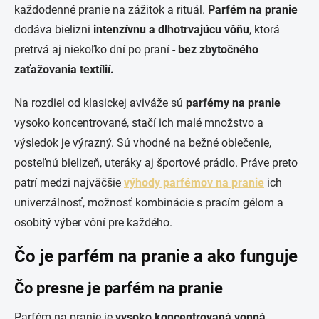
každodenné pranie na zážitok a rituál.
Parfém na pranie
dodáva bielizni
intenzívnu a dlhotrvajúcu vôňu
, ktorá
pretrvá aj niekoľko dní po praní -
bez zbytočného
zaťažovania textílií.
Na rozdiel od klasickej aviváže sú
parfémy na pranie
vysoko koncentrované, stačí ich malé množstvo a
výsledok je výrazný. Sú vhodné na bežné oblečenie,
posteľnú bielizeň, uteráky aj športové prádlo. Práve preto
patrí medzi najväčšie
výhody parfémov na pranie
ich
univerzálnosť, možnosť kombinácie s pracím gélom a
osobitý výber vôní pre každého.
Čo je parfém na pranie a ako funguje
Čo presne je parfém na pranie
Parfém na pranie je
vysoko koncentrovaná vonná