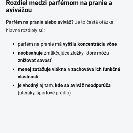
Rozdiel medzi parfémom na pranie a
avivážou
Parfém na pranie alebo aviváž?
Je to častá otázka,
hlavné rozdiely sú:
parfém na pranie má
vyššiu koncentráciu vône
neobsahuje
zmäkčujúce zložky, ktoré môžu
znižovať savosť
menej zaťažuje vlákna
a
zachováva ich funkčné
vlastnosti
je vhodný
aj tam,
kde sa aviváž neodporúča
(uteráky, športové prádlo)