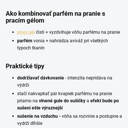
Ako kombinovať parfém na pranie s
pracím gélom
prací gél
čistí
+
vyzdvihuje vôňu parfému na pranie
parfém
vonia
+
nahrádza aviváž pri všetkých
typoch tkanín
Praktické tipy
dodržiavať dávkovanie
- intenzita nepridáva na
výdrži
stačí nakvapkať pár kvapiek parfému na pranie
priamo na
vlnené gule do sušičky
a
efekt bude po
sušení ešte výraznejší
sušenie na vzduchu -
vôňa sa rozvinie a postupne a
vydrží dlhšie