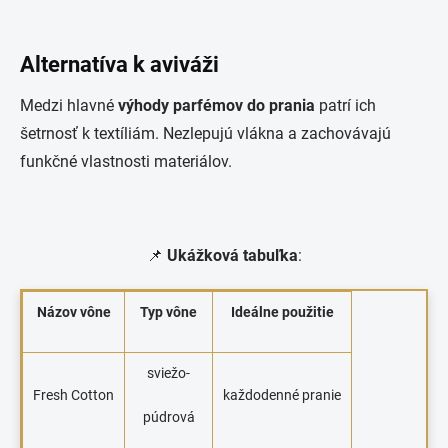
Alternatíva k aviváži
Medzi hlavné
výhody parfémov do prania
patrí ich
šetrnosť k textíliám. Nezlepujú vlákna a zachovávajú
funkčné vlastnosti materiálov.
📌
Ukážková tabuľka
:
Názov vône
Typ vône
Ideálne použitie
sviežo-
Fresh Cotton
každodenné pranie
púdrová