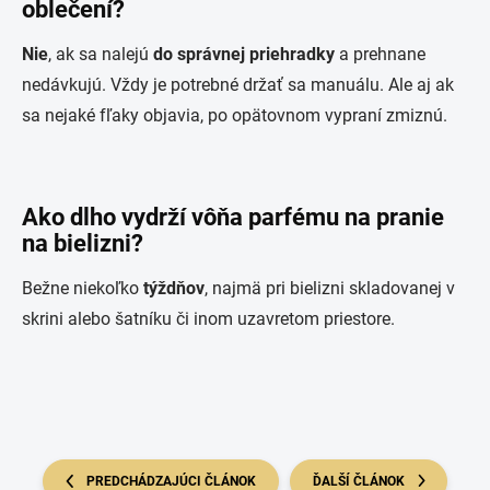
oblečení?
Nie
, ak sa nalejú
do správnej priehradky
a prehnane
nedávkujú. Vždy je potrebné držať sa manuálu. Ale aj ak
sa nejaké fľaky objavia, po opätovnom vypraní zmiznú.
Ako dlho vydrží vôňa parfému na pranie
na bielizni?
Bežne niekoľko
týždňov
, najmä pri bielizni skladovanej v
skrini alebo šatníku či inom uzavretom priestore.
PREDCHÁDZAJÚCI ČLÁNOK
ĎALŠÍ ČLÁNOK