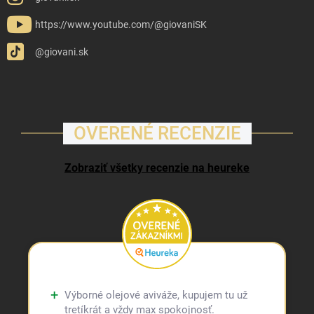
https://www.youtube.com/@giovaniSK
@giovani.sk
OVERENÉ RECENZIE
Zobraziť všetky recenzie na heureke
Výborné olejové aviváže, kupujem tu už
tretíkrát a vždy max spokojnosť.