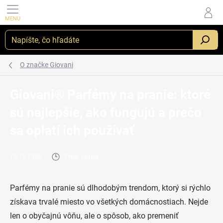
Prejsť
na
obsah
_
O značke Giovani
Giovani® Parfémy na pranie: ktoré
sú najlepšie, ako fungujú a prečo
sa oplatí ich používať
19.12.2025
5 min čítanie
Parfémy na pranie sú dlhodobým trendom, ktorý si rýchlo
získava trvalé miesto vo všetkých domácnostiach. Nejde
len o obyčajnú vôňu, ale o spôsob, ako premeniť