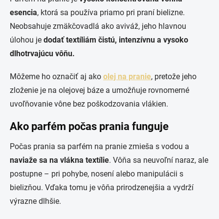
esencia
, ktorá sa používa priamo pri praní bielizne.
Neobsahuje zmäkčovadlá ako aviváž, jeho hlavnou
úlohou je
dodať textíliám čistú, intenzívnu a vysoko
dlhotrvajúcu vôňu.
Môžeme ho označiť aj ako
olej na pranie
, pretože jeho
zloženie je na olejovej báze a umožňuje rovnomerné
uvoľňovanie vône bez poškodzovania vlákien.
Ako parfém počas prania funguje
Počas prania sa parfém na pranie zmieša s vodou a
naviaže sa na vlákna textílie
. Vôňa sa neuvoľní naraz, ale
postupne – pri pohybe, nosení alebo manipulácii s
bielizňou. Vďaka tomu je vôňa prirodzenejšia a vydrží
výrazne dlhšie.