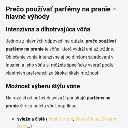
Prečo používať parfémy na pranie –
hlavné výhody
Intenzívna a dlhotrvajúca vôňa
Jednou z hlavných odpovedí na otázku
prečo používať
parfémy na pranie
je vôňa, ktorá vydrží dni až týždne.
Oblečenie vonia intenzívne aj po dlhšom skladovaní v
interiéri a jeho vôňu si môžete špecificky vybrať podľa
vlastných preferencií zo širokej škály možností.
Možnosť výberu štýlu vône
Na rozdiel od bežných aviváží ponúkajú
parfémy na
pranie
širokú paletu vôní, napríklad:
svieže a čisté
(
Fresh Cotton
,
Ylang-Ylang
,
Dreamy
Baby
…)