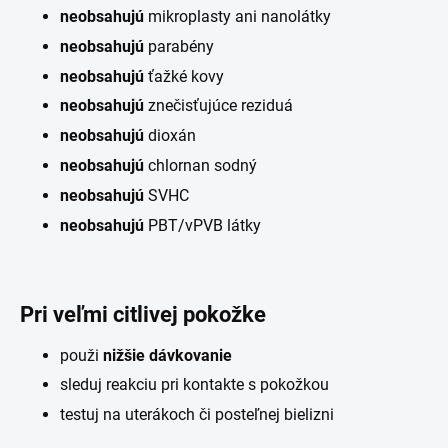
neobsahujú
mikroplasty ani nanolátky
neobsahujú
parabény
neobsahujú
ťažké kovy
neobsahujú
znečisťujúce reziduá
neobsahujú
dioxán
neobsahujú
chlornan sodný
neobsahujú
SVHC
neobsahujú
PBT/vPVB látky
Pri veľmi citlivej pokožke
použi
nižšie dávkovanie
sleduj reakciu pri kontakte s pokožkou
testuj na uterákoch či posteľnej bielizni