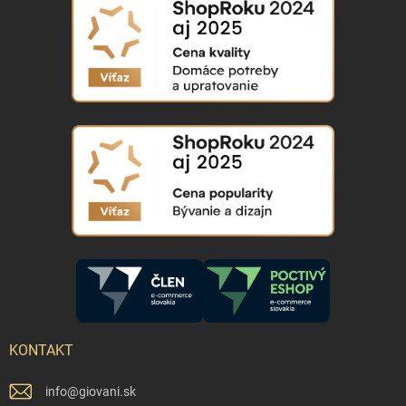
KONTAKT
info
@
giovani.sk