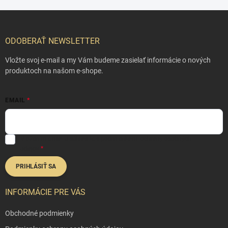
Z
á
p
ODOBERAŤ NEWSLETTER
ä
t
Vložte svoj e-mail a my Vám budeme zasielať informácie o nových
i
produktoch na našom e-shope.
e
EMAIL
Vložením e-mailu súhlasíte s
podmienkami ochrany osobných
údajov
PRIHLÁSIŤ SA
INFORMÁCIE PRE VÁS
Obchodné podmienky