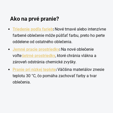
Ako na prvé pranie?
Triedenie podľa farieb
:
Nové tmavé alebo intenzívne
farbené oblečenie môže púšťať farbu, preto ho perte
oddelene od ostatného oblečenia.
Jemné pracie prostriedky
:
Na nové oblečenie
voľte
šetrné prostriedky
, ktoré chránia vlákna a
zároveň odstránia chemické zvyšky.
Pranie pri nízkej teplote
:
Väčšina materiálov znesie
teplotu 30 °C, čo pomáha zachovať farby a tvar
oblečenia.