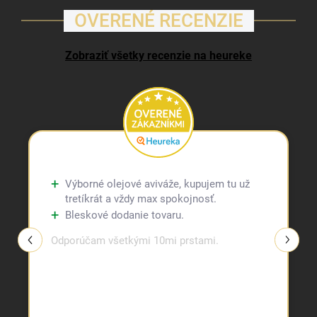
OVERENÉ RECENZIE
Zobraziť všetky recenzie na heureke
Výborné olejové aviváže, kupujem tu už
tretíkrát a vždy max spokojnosť.
Bleskové dodanie tovaru.
Odporúčam všetkými 10mi prstami.