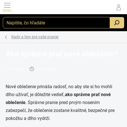
Prejsť
na
obsah
_
Rady a tipy pre vaše pranie
Ako správne prať nové oblečenie?
11.12.2024
2 min čítanie
Nové oblečenie prináša radosť, no aby ste si ho mohli
dlho užívať, je dôležité vedieť,
ako správne prať nové
oblečenie
. Správne pranie pred prvým nosením
zabezpečí, že oblečenie zostane kvalitné, bezpečné pre
pokožku a dlho vydrží.