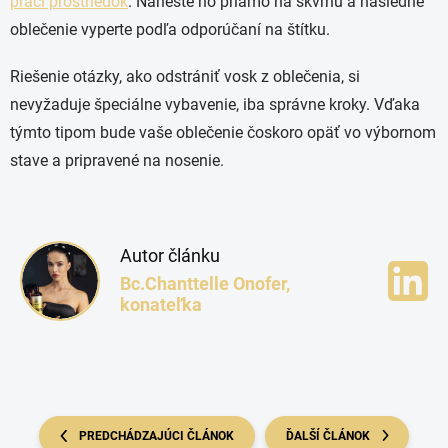
prací prostriedok
. Naneste ho priamo na škvrnu a následne
oblečenie vyperte podľa odporúčaní na štítku.
Riešenie otázky, ako odstrániť vosk z oblečenia, si
nevyžaduje špeciálne vybavenie, iba správne kroky. Vďaka
týmto tipom bude vaše oblečenie čoskoro opäť vo výbornom
stave a pripravené na nosenie.
Autor článku
Bc.Chanttelle Onofer,
konateľka
PREDCHÁDZAJÚCI ČLÁNOK
ĎALŠÍ ČLÁNOK