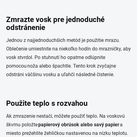
Zmrazte vosk pre jednoduché
odstránenie
Jednou z najjednoduchších metód je použitie mrazu.
Oblečenie umiestnite na niekoľko hodín do mrazničky, aby
vosk stvrdol. Po stuhnutí ho opatrne odlúpnite
pomocou noža alebo špachtle. Tento krok zvyčajne
odstráni väčšinu vosku a uľahčí následné čistenie.
Použite teplo s rozvahou
Ak zmrazenie nestačí, môžete použiť teplo. Na voskovú
škvrnu položte
papierový obrúsok alebo savý papier
a
miesto prežehlite žehličkou nastavenou na nízku teplotu.