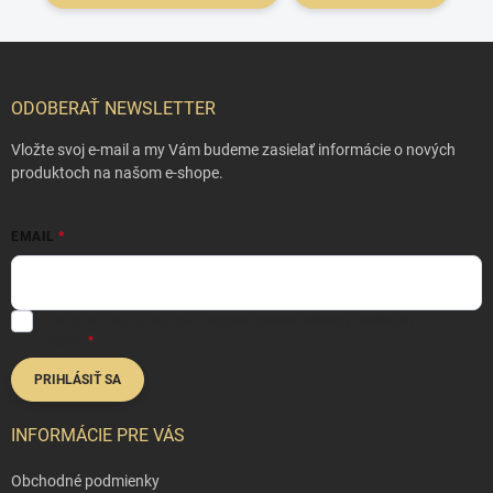
Z
á
p
ODOBERAŤ NEWSLETTER
ä
t
Vložte svoj e-mail a my Vám budeme zasielať informácie o nových
i
produktoch na našom e-shope.
e
EMAIL
Vložením e-mailu súhlasíte s
podmienkami ochrany osobných
údajov
PRIHLÁSIŤ SA
INFORMÁCIE PRE VÁS
Obchodné podmienky