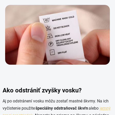
Ako odstrániť zvyšky vosku?
Aj po odstránení vosku môžu zostať mastné škvrny. Na ich
vyčistenie použite
špeciálny odstraňovač škvŕn
alebo
jemný