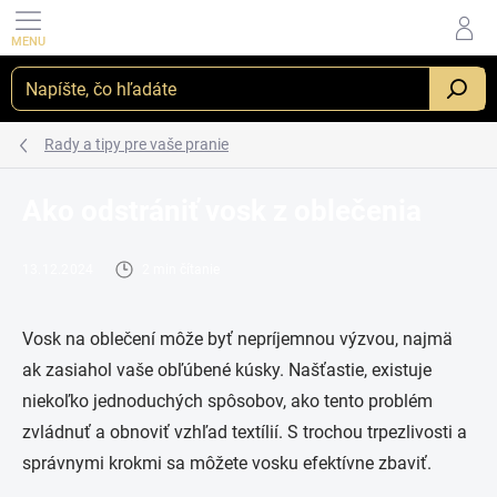
Prejsť
na
obsah
_
Rady a tipy pre vaše pranie
Ako odstrániť vosk z oblečenia
13.12.2024
2 min čítanie
Vosk na oblečení môže byť nepríjemnou výzvou, najmä
ak zasiahol vaše obľúbené kúsky. Našťastie, existuje
niekoľko jednoduchých spôsobov, ako tento problém
zvládnuť a obnoviť vzhľad textílií. S trochou trpezlivosti a
správnymi krokmi sa môžete vosku efektívne zbaviť.