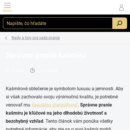
Prejsť
na
obsah
_
Rady a tipy pre vaše pranie
Správne pranie kašmíru
20.12.2024
2 min čítanie
Kašmírové oblečenie je symbolom luxusu a jemnosti. Aby
si však zachovalo svoju výnimočnú kvalitu, je potrebné
venovať mu
špeciálnu starostlivosť
.
Správne pranie
kašmíru je kľúčové na jeho dlhodobú životnosť a
bezchybný vzhľad
. Tento článok vám ponúka všetky
potrebné informácie, aby ste sa o svoj kašmír mohli