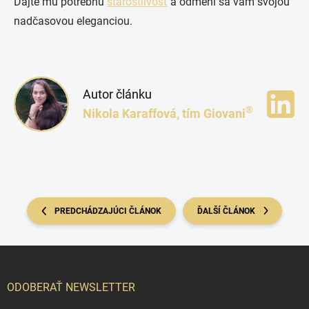
Dajte mu potrebnú
starostlivosť
a odmení sa vám svojou
nadčasovou eleganciou.
Autor článku
®
Nikola Karaffová, tím Giovani
PREDCHÁDZAJÚCI ČLÁNOK
ĎALŠÍ ČLÁNOK
Z
á
p
ODOBERAŤ NEWSLETTER
ä