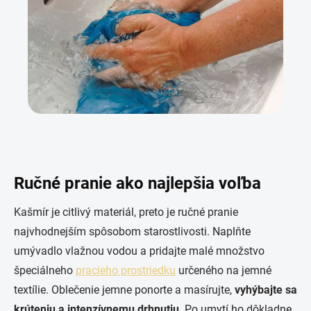
Ručné pranie ako najlepšia voľba
Kašmír je citlivý materiál, preto je ručné pranie
najvhodnejším spôsobom starostlivosti. Naplňte
umývadlo vlažnou vodou a pridajte malé množstvo
špeciálneho
pracieho prostriedku
určeného na jemné
textílie. Oblečenie jemne ponorte a masírujte,
vyhýbajte sa
krúteniu a intenzívnemu drhnutiu
. Po umytí ho dôkladne