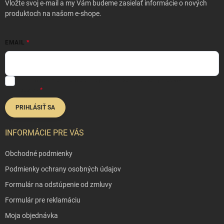
t
Vložte svoj e-mail a my Vám budeme zasielať informácie o nových
i
produktoch na našom e-shope.
e
EMAIL
Vložením e-mailu súhlasíte s
podmienkami ochrany osobných
údajov
PRIHLÁSIŤ SA
INFORMÁCIE PRE VÁS
Obchodné podmienky
Podmienky ochrany osobných údajov
Formulár na odstúpenie od zmluvy
Formulár pre reklamáciu
Moja objednávka