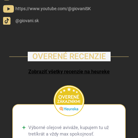
https://www.youtube.com/@giovaniSK
@giovani.sk
OVERENÉ RECENZIE
Zobraziť všetky recenzie na heureke
Výborné olejové aviváže, kupujem tu už
tretíkrát a vždy max spokojnosť.