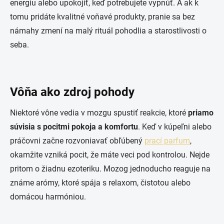
energiu alebo upokojiť, keď potrebujete vypnúť. A ak k
tomu pridáte kvalitné voňavé produkty, pranie sa bez
námahy zmení na malý rituál pohodlia a starostlivosti o
seba.
Vôňa ako zdroj pohody
Niektoré vône vedia v mozgu spustiť reakcie, ktoré
priamo
súvisia s pocitmi pokoja a komfortu
. Keď v kúpeľni alebo
práčovni začne rozvoniavať obľúbený
prací parfum
,
okamžite vzniká pocit, že máte veci pod kontrolou. Nejde
pritom o žiadnu ezoteriku. Mozog jednoducho reaguje na
známe arómy, ktoré spája s relaxom, čistotou alebo
domácou harmóniou.