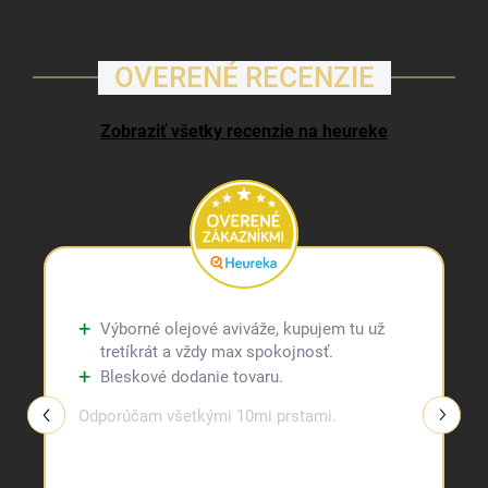
OVERENÉ RECENZIE
Zobraziť všetky recenzie na heureke
Výborné olejové aviváže, kupujem tu už
tretíkrát a vždy max spokojnosť.
Bleskové dodanie tovaru.
Odporúčam všetkými 10mi prstami.