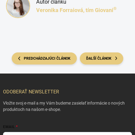
Autor článku
®
Veronika Forraiová, tím Giovani
PREDCHÁDZAJÚCI ČLÁNOK
ĎALŠÍ ČLÁNOK
Zápätie
ODOBERAŤ NEWSLETTER
Vložte svoj e-mail a my Vám budeme zasielať informácie o nových
produktoch na našom e-shope.
EMAIL