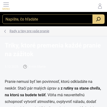
Prejsť na obsah
_
Rady a tipy pre vaše pranie
Triky, ktoré premenia každé pranie
na zážitok
5.12.2025
9 min čítanie
Pranie nemusí byť len povinnosť, ktorú odkladáte na
neskôr. Stačí pár malých úprav a
z rutiny sa stane chvíľa,
na ktorú sa budete tešiť
. Vôňa má neuveriteľnú
schopnosť vytvoriť atmosféru, ovplyvniť náladu, dodať