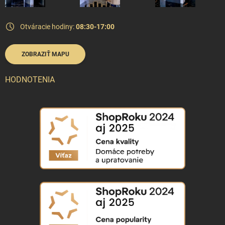
Otváracie hodiny:
08:30-17:00
ZOBRAZIŤ MAPU
HODNOTENIA