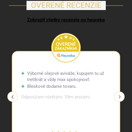
OVERENÉ RECENZIE
Zobraziť všetky recenzie na heureke
Keď vôňa hovorí za vás
Zaujímavé je, že vôňa po tréningu
dokáže ovplyvniť aj to, ako nás vníma okolie. Ľudia, ktorí
Výborné olejové aviváže, kupujem tu už
voňajú čisto a sviežo, pôsobia sebavedomejšie, pokojnejšie a
tretíkrát a vždy max spokojnosť.
vyrovnanejšie. Nemusí ísť pritom o drahé parfumy. Niekedy
Bleskové dodanie tovaru.
stačí, keď športové veci, uteráky a posteľná bielizeň voňajú
harmonicky.
Tu majú svoje miesto
klasické parfumy
, parfumy
Odporúčam všetkými 10mi prstami.
na pranie,
pracie gély
či
pracie pásiky
, ktoré zanechávajú
jemný, ale zapamätateľný dojem.
Voňavý reset
Každý
tréning je pre telo formou stresu, ale v tom dobrom zmysle.
Aby sa mohol pretaviť do rastu, musí prísť uvoľnenie. Vôňa
tento proces podporuje. Ak si po večernom tréningu zapálite
sviečku s tónmi levandule alebo bieleho pižma
, mozog začne