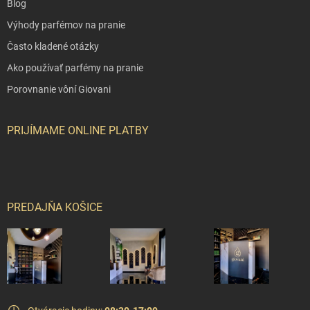
Blog
citrusových vôňach alebo bergamotu. Ich aróma pôsobí
ako
čerstvý závan energie, ktorý obnovuje myseľ bez potreby
Výhody parfémov na pranie
ďalšieho kofeínu.
Oblečenie, ktoré dýcha čistotou
Každý
športovec pozná ten rozdiel. Oblečenie vypraté bežným
Často kladené otázky
prostriedkom nikdy nevonia tak sviežo ako to, ktoré nesie
Ako používať parfémy na pranie
stopu pracích parfumov. Tie
prevoňajú vlákna do hĺbky a
zároveň vytvárajú jemný film, ktorý pomáha neutralizovať
Porovnanie vôní Giovani
pachy
.
Parfumy na pranie
premenia športové oblečenie na
svieži zážitok aj po náročnom tréningu. Nie je to len o
estetike. Čistá vôňa dokáže vyvolať
pocit úspechu, hygieny a
PRIJÍMAME ONLINE PLATBY
vnútornej rovnováhy
. Keď si pred ďalším cvičením oblečiete
svieže tričko, telo si automaticky spojí tú vôňu s energiou a
pohybom.
Vôňa ako emocionálny tréner
Naše čuchové
receptory sú priamo prepojené s limbickým systémom, teda s
časťou mozgu, ktorá riadi emócie. Preto vône fungujú ako
PREDAJŇA KOŠICE
Citrusové vône
ako
okamžitý spúšťač nálady.
pomaranč či grapefruit povzbudzujú, dodávajú