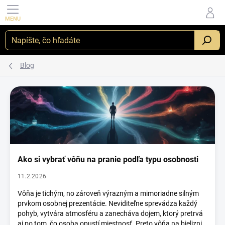
Prejsť na obsah
_
Blog
Výpis článkov
Ako si vybrať vôňu na pranie podľa typu osobnosti
11.2.2026
Vôňa je tichým, no zároveň výrazným a mimoriadne silným
prvkom
osobnej prezentácie.
Neviditeľne sprevádza každý
pohyb, vytvára atmosféru a zanecháva dojem, ktorý pretrvá
aj po tom, čo osoba opustí miestnosť. Preto vôňa na bielizni