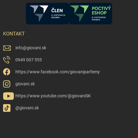
Conclusion
Vôňa má zvláštnu moc. Nedá sa ukázať na fotke,
Vytvorte si vlastný malý rituál.
Čisté oblečenie vypraté s
no
jej účinok je okamžitý
. Ak chcete zlepšiť svoj deň v práci aj
obľúbeným pracím parfumom,
pohár vody s citrónom a
doma, nemusíte meniť rutinu. Stačí ju jemne prevoňať.
sviečka so sviežou alebo hrejivou vôňou podľa nálady. Vôňa
Začnite maličkosťou. Jeden nový prací parfum. Jedna
sa tak stane prirodzeným prechodom medzi výkonom a
sviečka, ktorá Vás privíta večer. Jeden malý rituál, ktorý
oddychom. Telo aj myseľ si týmto spôsobom budujú zdravý
spraví deň ľahší.
To, čo dýchate, ovplyvňuje to, ako sa cítite.
KONTAKT
návyk. Aktívne sa hýbať, no zároveň sa po výkone vedome
A to, ako sa cítite, ovplyvňuje všetko ostatné.
uvoľniť.
Autor článku
info
@
giovani.sk
®
Bc.Mária Dzugasová, tím Giovani
0949 007 555
https://www.facebook.com/giovaniparfemy
giovani.sk
https://www.youtube.com/@giovaniSK
@giovani.sk