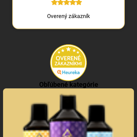
uvoľňovať hormóny pokoja. Podobný efekt má aj vôňa
čerstvo vypratej posteľnej bielizne. Nie je náhoda, že mnohí
Overený zákazník
ľudia hovoria, že najlepšie spia práve v deň, keď prezliekli
periny.
Záver: vôňa ako odmena
Vôňa po tréningu nie je len
otázkou hygieny. Je to prejav nášho prístupu k sebe samým.
Ukazuje, že si doprajeme starostlivosť a vieme oceniť
drobnosti, ktoré tvoria rozdiel medzi povinnosťou a rituálom.
Doprajte si svoj voňavý reset po každom tréningu.
Objavte
kombináciu parfumov na pranie a vonných sviečok, ktorá
naplno vyjadrí vašu jedinečnosť sviežim a sebavedomým
spôsobom
.
Obľúbené kategórie