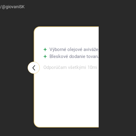
m/@giovaniSK
Výborné olejové aviváže, kupujem tu už tre
Bleskové dodanie tovaru.
Odporúčam všetkými 10mi prstami.