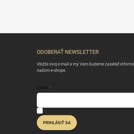
Z
á
p
ODOBERAŤ NEWSLETTER
ä
t
Vložte svoj e-mail a my Vám budeme zasielať inform
i
našom e-shope.
e
EMAIL
Vložením e-mailu súhlasíte s
podmienkami ochrany o
PRIHLÁSIŤ SA