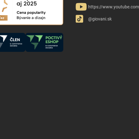
Dostatočná údržba, vhodný prášok na pranie a naše
parfémy na
https://www.youtube.co
pranie
predstavujú záruku voňavej bielizne. O to predsa ide, aby
výsledkom prania bolo
voňavé oblečenie
, ktoré si s radosťou
@giovani.sk
obliekame. Výbornú náhradu aviváže na pranie predstavujú oleje do
prania.
Je to
inovatívna
a
najvoňavejšia
náhrada aviváže. Vaša bielizeň
bude voňať aj po uložení do šatníka. Kvalitný parfém na pranie si
môžete vybrať z našej širokej ponuky, ktorá obsahuje aj
exkluzívne
limitované edície
. Dlhodo a intenzívne voňavá bielizeň vás uistí o
správnosti použitia.
Starostlivosť a práčku a sušičku
je kľúčová pre
ich
dlhú životnosť
a
efektívnu prevádzku
. V prípade zanedbanej
starostlivosti a nepravidelnom čistení sa
zníži výkon spotrebičov
a
upchaté filtre vedú k
zvýšenej spotrebe energie
. Po praní nechajte
dvierka a nádržku otvorené aby sa primerane prevzdušnili. Okrem
toho je dôležité pravidelne čistiť tesnenia a gumené diely, aby sa
predišlo vzniku zápachov a plesní. Je dôležité dávať pozor na
oblečenie, ktoré obsahuje
kovové
či
plastové
časti ako je kostica na
podprsenke. Jednoduchým opatrením pred zapadnutím týchto
kusov oblečenia do útrob pračky je
textilné vrecko
. Základom
ochrany a starostlivosti o práčku sú aj vhodné
pracie prípravky
,
nepoužívajte agresívne čistiace prostriedky
alebo
rozpúšťadla
,