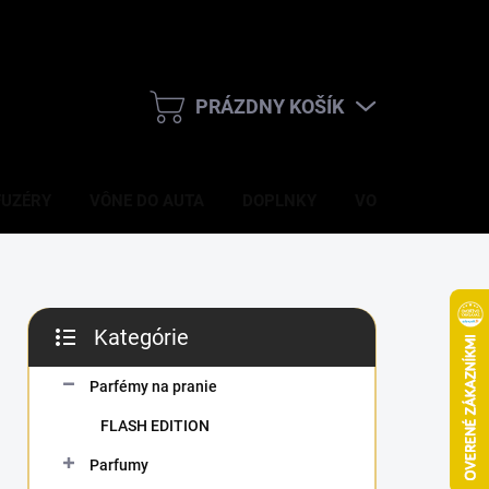
PRÁZDNY KOŠÍK
NÁKUPNÝ
KOŠÍK
FUZÉRY
VÔNE DO AUTA
DOPLNKY
VONNÉ SVIEČKY
B
Kategórie
o
Preskočiť
č
kategórie
n
Parfémy na pranie
ý
FLASH EDITION
p
a
Parfumy
n