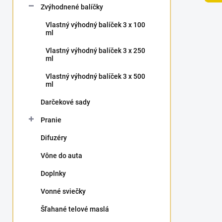
Zvýhodnené balíčky
e
l
Vlastný výhodný balíček 3 x 100
ml
Vlastný výhodný balíček 3 x 250
ml
Vlastný výhodný balíček 3 x 500
ml
Darčekové sady
Pranie
Difuzéry
Vône do auta
Doplnky
Vonné sviečky
Šľahané telové maslá