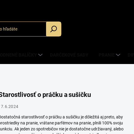
_
ODNENÉ BALÍČKY
DARČEKOVÉ SADY
PRANIE
DI
Starostlivosť o práčku a sušičku
17.6.2024
Dostatočná starostlivosť o práčku a sušičku je dôležitá aj preto, aby
prostriedky na pranie, vrátane
parfémov na pranie
, plnili 100% svoju
funkciu. Ak jeden zo spotrebičov nie je dostatočne udržiavaný, alebo