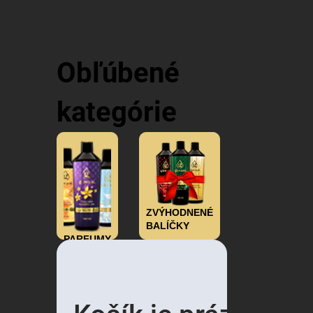
Obľúbené
kategórie
ZVÝHODNENÉ
BALÍČKY
PARFUMY
PARFUMY
NA
PRANIE