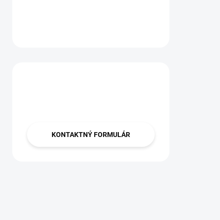
Máte otázku?
Obráťte sa na nás.
KONTAKTNÝ FORMULÁR